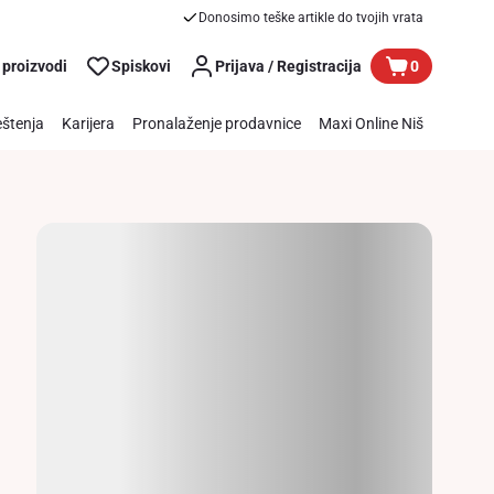
Donosimo teške artikle do tvojih vrata
 proizvodi
Spiskovi
Prijava / Registracija
0
štenja
Karijera
Pronalaženje prodavnice
Maxi Online Niš