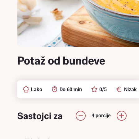
Potaž od bundeve
Lako
Do 60 min
0/5
Nizak
Sastojci za
4 porcije