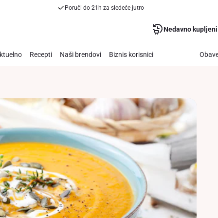
Poruči do 21h za sledeće jutro
Nedavno kupljeni
ktuelno
Recepti
Naši brendovi
Biznis korisnici
Obave