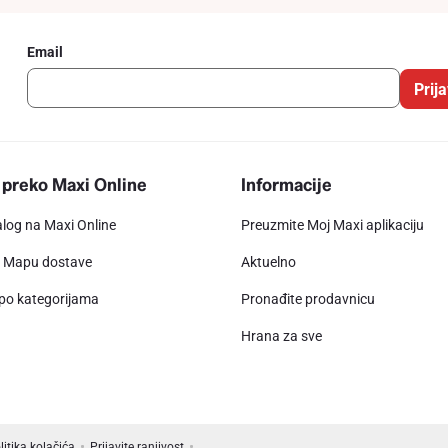
Email
Prija
 preko Maxi Online
Informacije
alog na Maxi Online
Preuzmite Moj Maxi aplikaciju
e Mapu dostave
Aktuelno
 po kategorijama
Pronađite prodavnicu
Hrana za sve
litika kolačića
Prijavite ranjivost