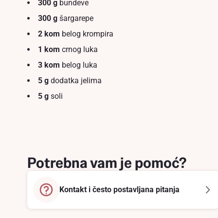
300 g
bundeve
300 g
šargarepe
2 kom
belog krompira
1 kom
crnog luka
3 kom
belog luka
5 g
dodatka jelima
5 g
soli
Potrebna vam je pomoć?
Kontakt i često postavljana pitanja