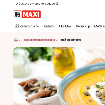
Recipe
Dostava u vreme koje odabereš
Preskoči link
Details
Page
Kategorije
Katalog
Moj Maxi
Promocije
MAXI a
Rezultati pretrage recepata
Potaž od bundeve