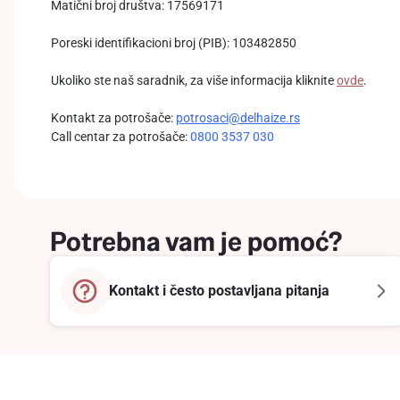
Matični broj društva: 17569171
Poreski identifikacioni broj (PIB): 103482850
Ukoliko ste naš saradnik, za više informacija kliknite
ovde
.
Kontakt za potrošače:
potrosaci@delhaize.rs
Call centar za potrošače:
0800 3537 030
Potrebna vam je pomoć?
Kontakt i često postavljana pitanja