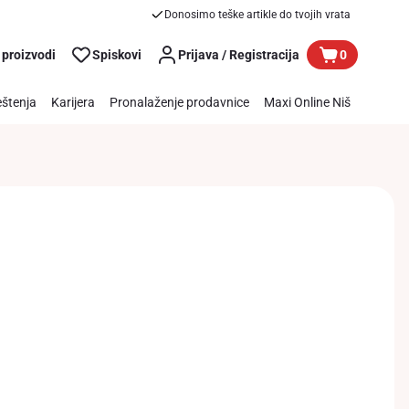
Donosimo teške artikle do tvojih vrata
 proizvodi
Spiskovi
Prijava / Registracija
0
štenja
Karijera
Pronalaženje prodavnice
Maxi Online Niš