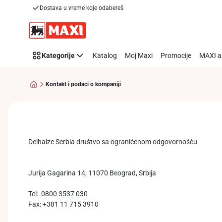
Kontakt
Dostava u vreme koje odabereš
Preskoči link
i
podaci
o
kompaniji
Kategorije
Katalog
Moj Maxi
Promocije
MAXI a
Kontakt i podaci o kompaniji
Delhaize Serbia društvo sa ograničenom odgovornošću
Jurija Gagarina 14, 11070 Beograd, Srbija
Tel: 0800 3537 030
Fax: +381 11 715 3910