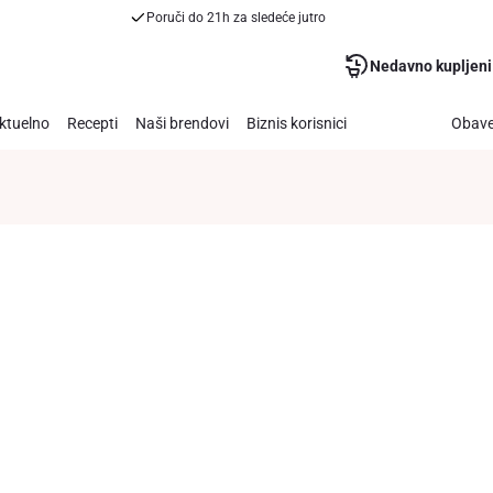
Poruči do 21h za sledeće jutro
Nedavno kupljeni
ktuelno
Recepti
Naši brendovi
Biznis korisnici
Obave