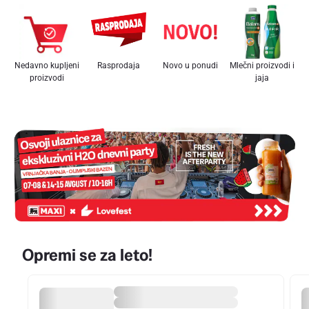
Nedavno kupljeni
Rasprodaja
Novo u ponudi
Mlečni proizvodi i
proizvodi
jaja
Opremi se za leto!