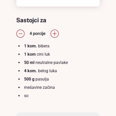
Sastojci za
4 porcije
1 kom.
biberа
1 kom
crni luk
50 ml
neutralne pavlake
4 kom.
belоg luka
500 g
pasulja
mešavine začina
so