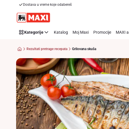
Recipe
Dostava u vreme koje odabereš
Preskoči link
Details
Page
Kategorije
Katalog
Moj Maxi
Promocije
MAXI a
Rezultati pretrage recepata
Grilovana skuša