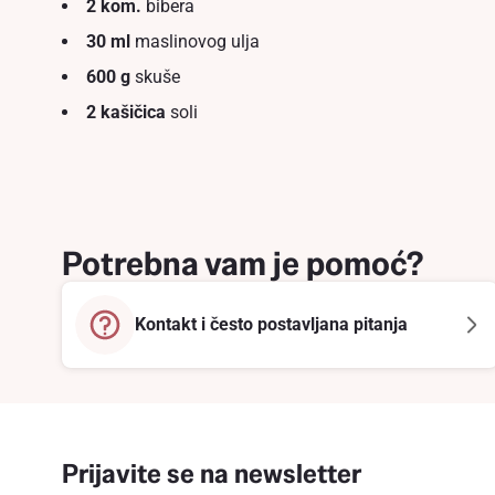
2 kom.
bibera
30 ml
maslinovog ulja
600 g
skuše
2 kašičica
soli
Potrebna vam je pomoć?
Kontakt i često postavljana pitanja
Prijavite se na newsletter