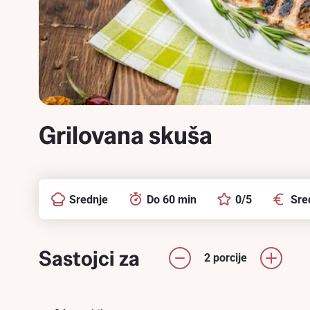
Grilovana skuša
Srednje
Do 60 min
0/5
Sre
Sastojci za
2 porcije