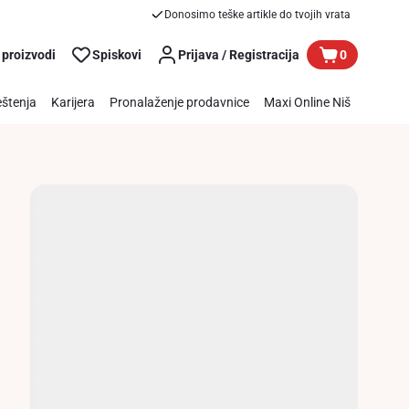
Donosimo teške artikle do tvojih vrata
 proizvodi
Spiskovi
Prijava / Registracija
0
štenja
Karijera
Pronalaženje prodavnice
Maxi Online Niš