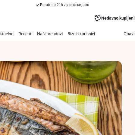
Poruči do 21h za sledeće jutro
Nedavno kupljeni
ktuelno
Recepti
Naši brendovi
Biznis korisnici
Obave