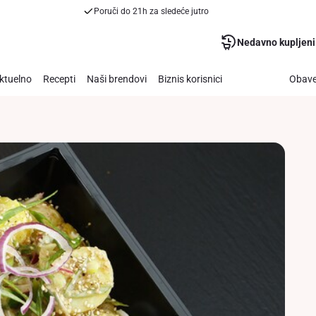
Poruči do 21h za sledeće jutro
Nedavno kupljeni
ktuelno
Recepti
Naši brendovi
Biznis korisnici
Obave