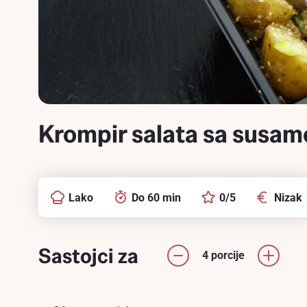
Krompir salata sa susa
Lako
Do 60 min
0/5
Nizak
Sastojci za
4 porcije