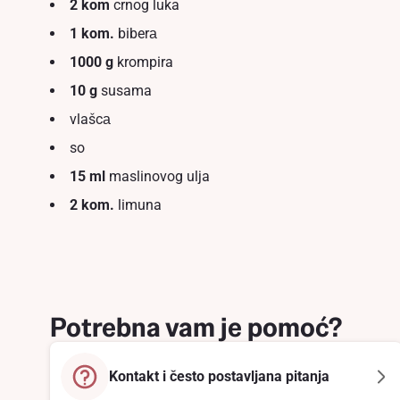
2 kom
crnog luka
1 kom.
biberа
1000 g
krompira
10 g
susama
vlašcа
so
15 ml
maslinovog ulja
2 kom.
limuna
Potrebna vam je pomoć?
Kontakt i često postavljana pitanja