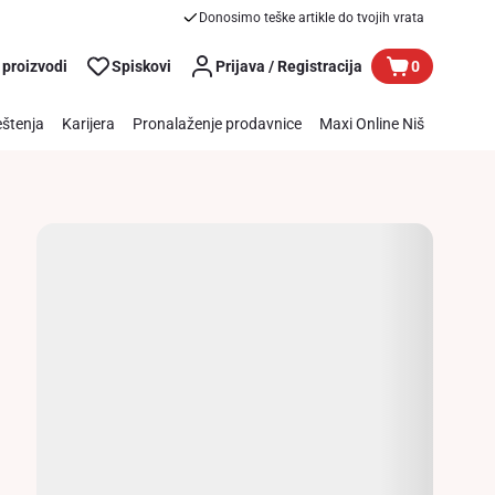
Donosimo teške artikle do tvojih vrata
 proizvodi
Spiskovi
Prijava / Registracija
0
štenja
Karijera
Pronalaženje prodavnice
Maxi Online Niš