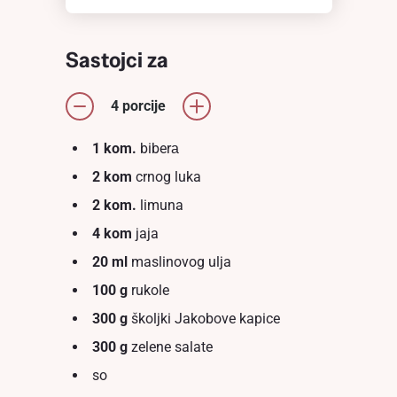
Sastojci za
4 porcije
1 kom.
biberа
2 kom
crnog luka
2 kom.
limuna
4 kom
jaja
20 ml
maslinovog ulja
100 g
rukole
300 g
školjki Jakobove kapice
300 g
zelene salate
so