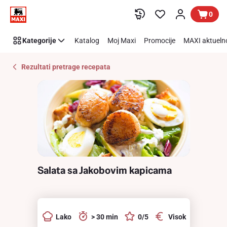
Recipe
Preskoči link
0
Details
Page
Kategorije
Katalog
Moj Maxi
Promocije
MAXI aktueln
Rezultati pretrage recepata
Salata sa Jakobovim kapicama
Lako
> 30 min
0/5
Visok