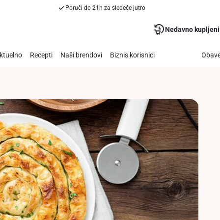
Poruči do 21h za sledeće jutro
Nedavno kupljeni
ktuelno
Recepti
Naši brendovi
Biznis korisnici
Obave