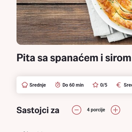
Pita sa spanaćem i sirom
Srednje
Do 60 min
0/5
Sre
Sastojci za
4 porcije