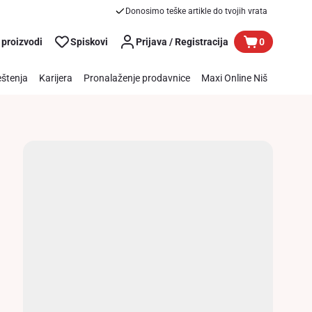
Donosimo teške artikle do tvojih vrata
 proizvodi
Spiskovi
Prijava / Registracija
0
štenja
Karijera
Pronalaženje prodavnice
Maxi Online Niš