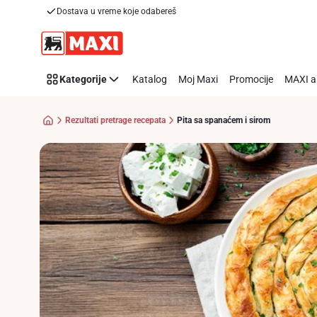
Recipe
Dostava u vreme koje odabereš
Preskoči link
Details
Page
Kategorije
Katalog
Moj Maxi
Promocije
MAXI a
Rezultati pretrage recepata
Pita sa spanaćem i sirom