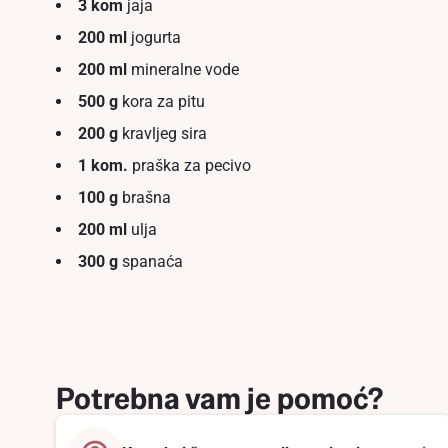
3 kom
jaja
200 ml
jogurta
200 ml
mineralne vode
500 g
kora za pitu
200 g
kravljeg sira
1 kom.
praška za pecivo
100 g
brašna
200 ml
ulja
300 g
spanaća
Potrebna vam je pomoć?