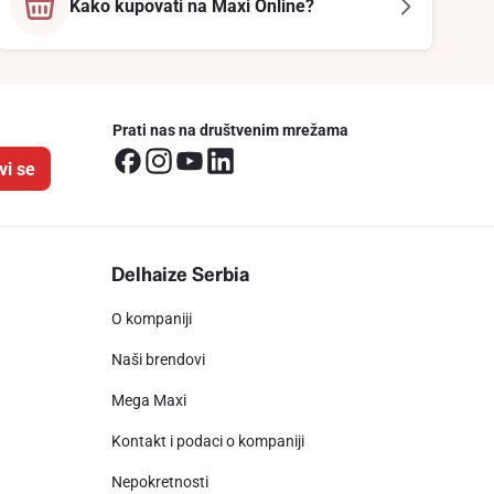
Kako kupovati na Maxi Online?
Prati nas na društvenim mrežama
vi se
Delhaize Serbia
O kompaniji
Naši brendovi
Mega Maxi
Kontakt i podaci o kompaniji
Nepokretnosti