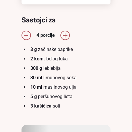
Sastojci za
4 porcije
3 g
začinske paprike
2 kom.
belоg luka
300 g
leblebija
30 ml
limunovog soka
10 ml
maslinovog ulja
5 g
peršunovog lista
3 kašičica
soli