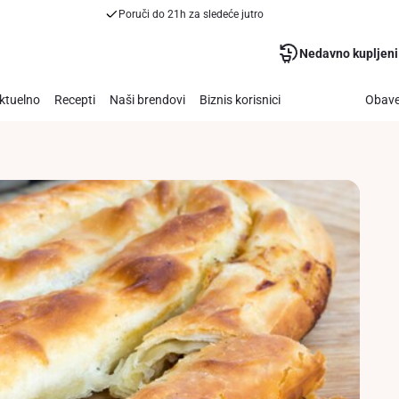
Poruči do 21h za sledeće jutro
Nedavno kupljeni
ktuelno
Recepti
Naši brendovi
Biznis korisnici
Obave