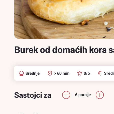
Burek od domaćih kora 
Srednje
> 60 min
0/5
Sredn
Sastojci za
6 porcije