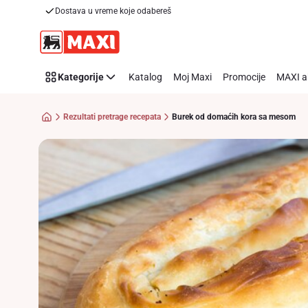
Recipe
Dostava u vreme koje odabereš
Preskoči link
Details
Page
Kategorije
Katalog
Moj Maxi
Promocije
MAXI a
Rezultati pretrage recepata
Burek od domaćih kora sa mesom