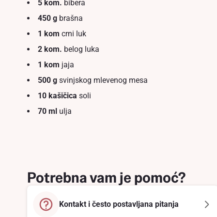
5 kom.
bibera
450 g
brašna
1 kom
crni luk
2 kom.
belоg luka
1 kom
jaja
500 g
svinjskog mlevenog mesa
10 kašičica
soli
70 ml
ulja
Potrebna vam je pomoć?
Kontakt i često postavljana pitanja