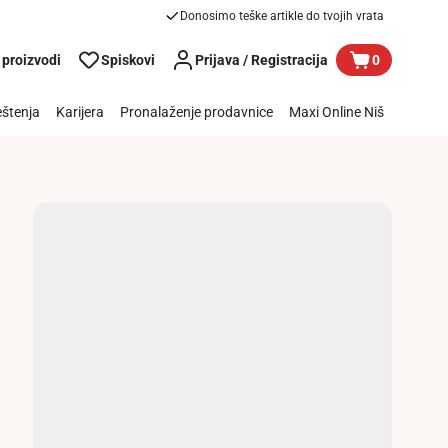
Donosimo teške artikle do tvojih vrata
 proizvodi
Spiskovi
Prijava / Registracija
0
štenja
Karijera
Pronalaženje prodavnice
Maxi Online Niš