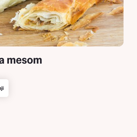
sa mesom
ji