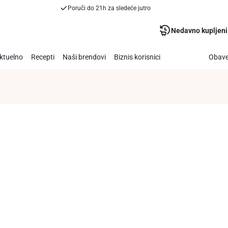
Poruči do 21h za sledeće jutro
Nedavno kupljeni
ktuelno
Recepti
Naši brendovi
Biznis korisnici
Obave