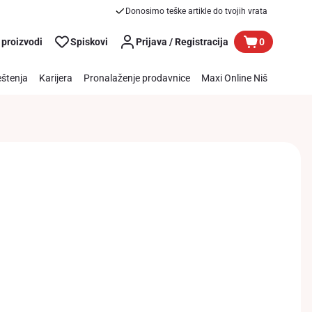
Donosimo teške artikle do tvojih vrata
 proizvodi
Spiskovi
Prijava / Registracija
0
štenja
Karijera
Pronalaženje prodavnice
Maxi Online Niš