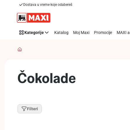
Dostava u vreme koje odabereš
Preskoči link
Kategorije
Katalog
Moj Maxi
Promocije
MAXI a
Čokolade
Filteri