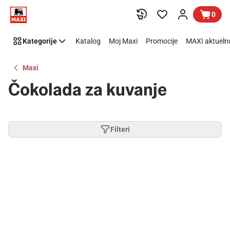
Preskoči link
0
Kategorije
Katalog
Moj Maxi
Promocije
MAXI aktueln
Maxi
Čokolada za kuvanje
Filteri