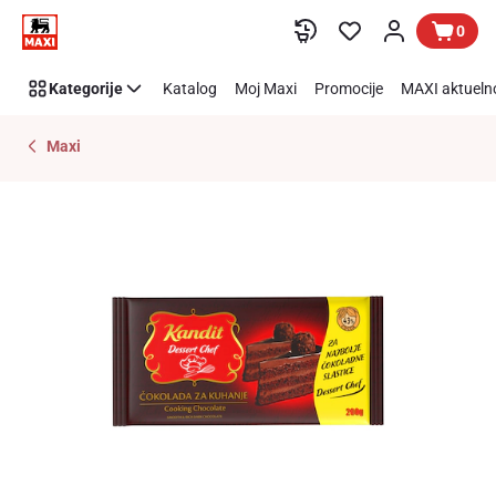
Preskoči link
0
Kategorije
Katalog
Moj Maxi
Promocije
MAXI aktueln
Maxi