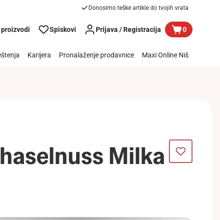
Donosimo teške artikle do tvojih vrata
 proizvodi
Spiskovi
Prijava / Registracija
0
štenja
Karijera
Pronalaženje prodavnice
Maxi Online Niš
haselnuss Milka