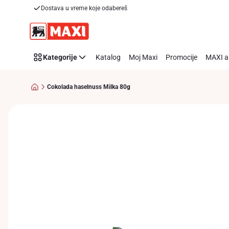
Dostava u vreme koje odabereš
Preskoči link
Kategorije
Katalog
Moj Maxi
Promocije
MAXI a
Cokolada haselnuss Milka 80g