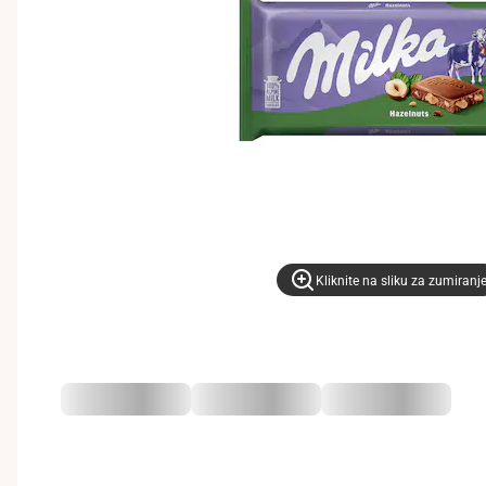
Kliknite na sliku za zumiranj