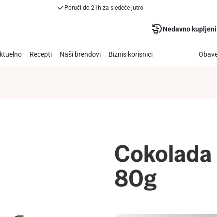
Poruči do 21h za sledeće jutro
Nedavno kupljeni
ktuelno
Recepti
Naši brendovi
Biznis korisnici
Obave
Cokolada 
80g