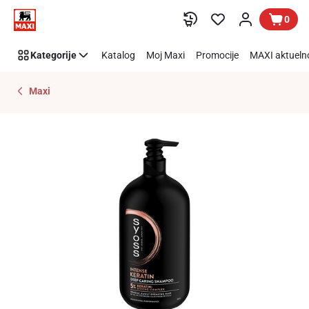
Preskoči link
0
Kategorije
Katalog
Moj Maxi
Promocije
MAXI aktueln
Maxi