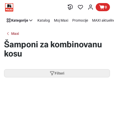
Preskoči link
0
Kategorije
Katalog
Moj Maxi
Promocije
MAXI aktueln
Maxi
Šamponi za kombinovanu
kosu
Filteri