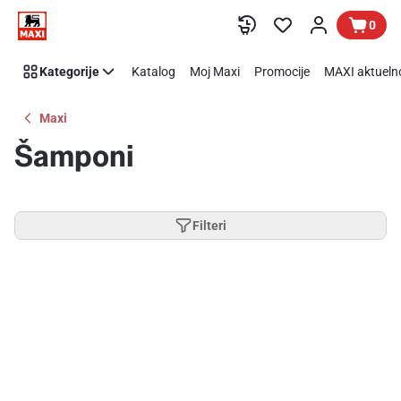
Preskoči link
0
Kategorije
Katalog
Moj Maxi
Promocije
MAXI aktueln
Maxi
Šamponi
Filteri