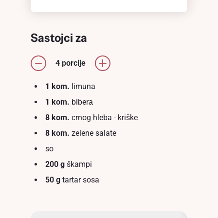
Sastojci za
4 porcije
1 kom.
limuna
1 kom.
biberа
8 kom.
crnog hleba - kriške
8 kom.
zelene salate
so
200 g
škampi
50 g
tartar sosa