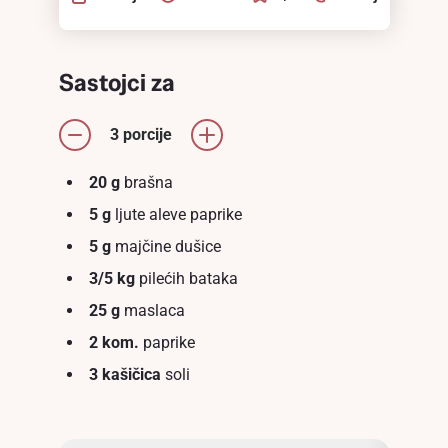
Sastojci za
3 porcije
20 g
brašna
5 g
ljute aleve paprike
5 g
majčine dušice
3/5 kg
pilećih bataka
25 g
maslaca
2 kom.
paprike
3 kašičica
soli