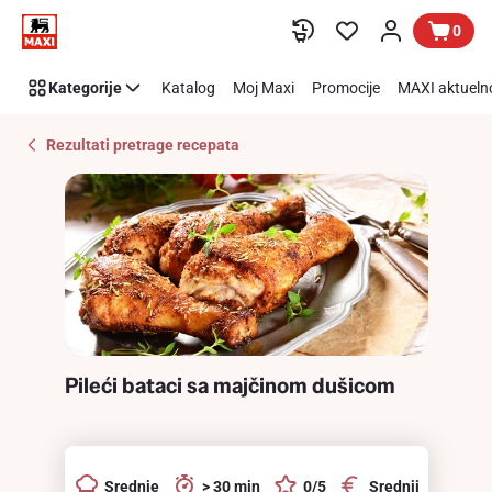
Recipe
Preskoči link
0
Details
Page
Kategorije
Katalog
Moj Maxi
Promocije
MAXI aktueln
Rezultati pretrage recepata
Pileći bataci sa majčinom dušicom
Srednje
> 30 min
0/5
Srednji