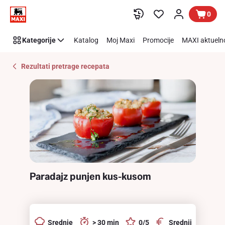
Recipe
Preskoči link
0
Details
Page
Kategorije
Katalog
Moj Maxi
Promocije
MAXI aktueln
Rezultati pretrage recepata
Paradajz punjen kus-kusom
Srednje
> 30 min
0/5
Srednji