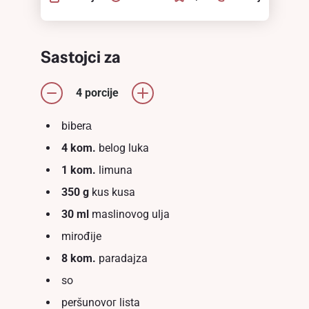
Sastojci za
4 porcije
biberа
4 kom.
belоg luka
1 kom.
limuna
350 g
kus kusa
30 ml
maslinovog ulja
mirođije
8 kom.
paradajza
so
peršunovог lista