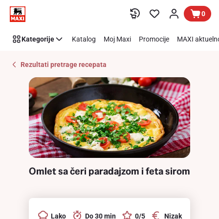
Recipe
Preskoči link
0
Details
Page
Kategorije
Katalog
Moj Maxi
Promocije
MAXI aktueln
Rezultati pretrage recepata
Omlet sa čeri paradajzom i feta sirom
Lako
Do 30 min
0/5
Nizak