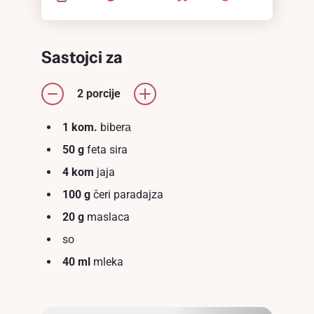
Sastojci za
2 porcije
1 kom.
biberа
50 g
feta sira
4 kom
jaja
100 g
čeri paradajza
20 g
maslaca
so
40 ml
mleka