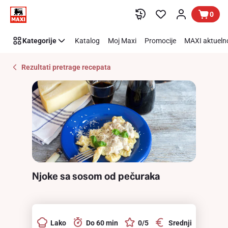
Recipe
Preskoči link
0
Details
Page
Kategorije
Katalog
Moj Maxi
Promocije
MAXI aktueln
Rezultati pretrage recepata
Njoke sa sosom od pečuraka
Lako
Do 60 min
0/5
Srednji