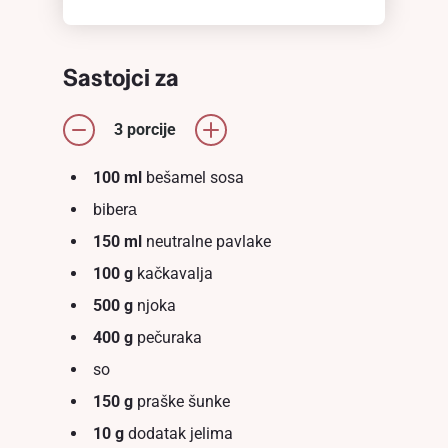
Sastojci za
3 porcije
100 ml
bešamel sosa
biberа
150 ml
neutralne pavlake
100 g
kačkavalja
500 g
njoka
400 g
pečuraka
so
150 g
praške šunke
10 g
dodatak jelima