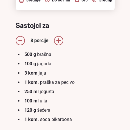
Sastojci za
8 porcije
500 g
brašna
100 g
jagoda
3 kom
jaja
1 kom.
praška za pecivo
250 ml
jogurta
100 ml
ulja
120 g
šećera
1 kom.
soda bikarbona