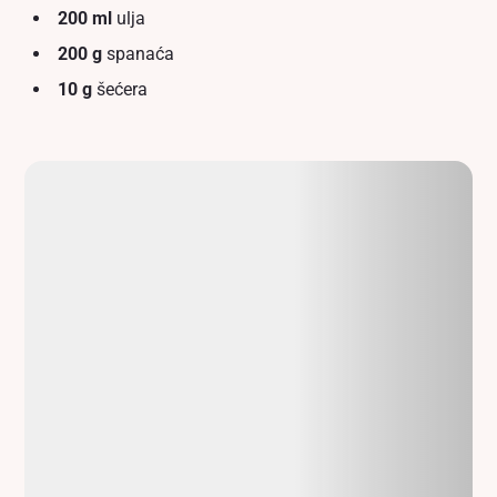
200 ml
ulja
200 g
spanaća
10 g
šećera