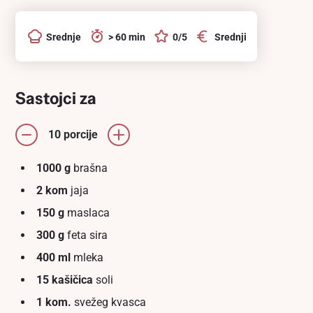
Srednje
> 60 min
0/5
Srednji
Sastojci za
10 porcije
1000 g
brašna
2 kom
jaja
150 g
maslaca
300 g
feta sira
400 ml
mleka
15 kašičica
soli
1 kom.
svežeg kvasca