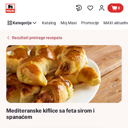
Recipe
Preskoči link
0
Details
Page
Kategorije
Katalog
Moj Maxi
Promocije
MAXI aktueln
Rezultati pretrage recepata
Mediteranske kiflice sa feta sirom i
spanaćem