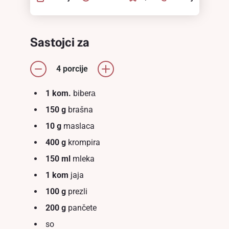
Sastojci za
4 porcije
1 kom.
biberа
150 g
brašna
10 g
maslaca
400 g
krompira
150 ml
mleka
1 kom
jaja
100 g
prezli
200 g
pančete
so