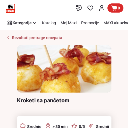
Recipe
Preskoči link
0
Details
Page
Kategorije
Katalog
Moj Maxi
Promocije
MAXI aktueln
Rezultati pretrage recepata
Kroketi sa pančetom
Srednje
> 30 min
0/5
Srednji