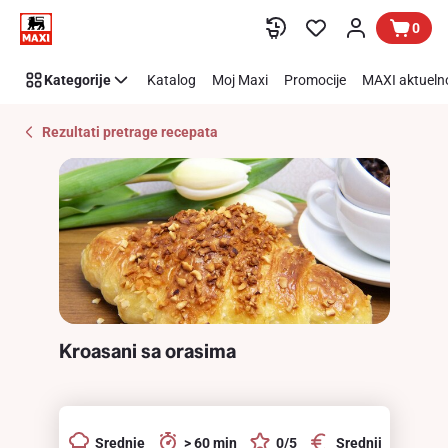
Recipe
Preskoči link
0
Details
Page
Kategorije
Katalog
Moj Maxi
Promocije
MAXI aktueln
Rezultati pretrage recepata
Kroasani sa orasima
Srednje
> 60 min
0/5
Srednji