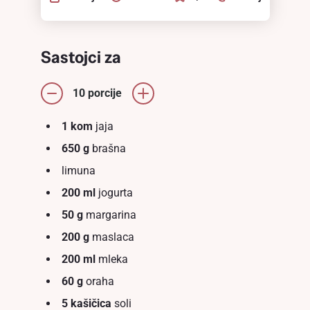
Sastojci za
10 porcije
1 kom
jaja
650 g
brašna
limuna
200 ml
jogurta
50 g
margarina
200 g
maslaca
200 ml
mleka
60 g
oraha
5 kašičica
soli