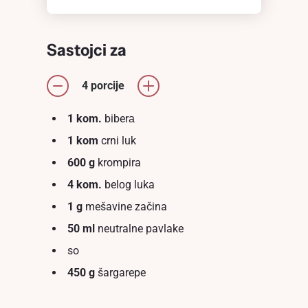
Sastojci za
4 porcije
1 kom.
biberа
1 kom
crni luk
600 g
krompira
4 kom.
belоg luka
1 g
mešavine začina
50 ml
neutralne pavlake
so
450 g
šargarepe