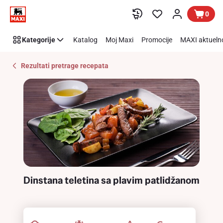
Recipe
Preskoči link
0
Details
Page
Kategorije
Katalog
Moj Maxi
Promocije
MAXI aktueln
Rezultati pretrage recepata
Dinstana teletina sa plavim patlidžanom