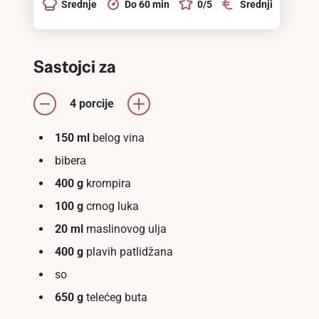
Srednje
Do 60 min
0/5
Srednji
Sastojci za
4 porcije
150 ml
belog vina
biberа
400 g
krompira
100 g
crnog luka
20 ml
maslinovog ulja
400 g
plavih patlidžana
so
650 g
telećeg buta