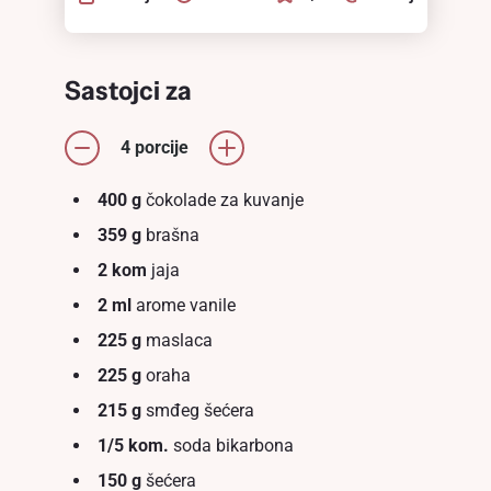
Sastojci za
4 porcije
400 g
čokolade za kuvanje
359 g
brašna
2 kom
jaja
2 ml
arome vanile
225 g
maslaca
225 g
oraha
215 g
smđeg šećera
1/5 kom.
soda bikarbona
150 g
šećera