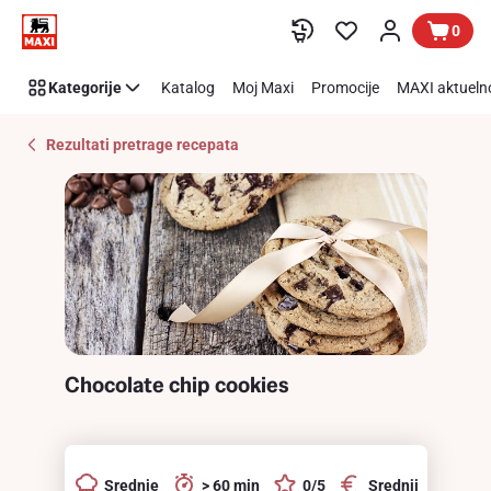
Recipe
Preskoči link
0
Details
Page
Kategorije
Katalog
Moj Maxi
Promocije
MAXI aktueln
Rezultati pretrage recepata
Chocolate chip cookies
Srednje
> 60 min
0/5
Srednji