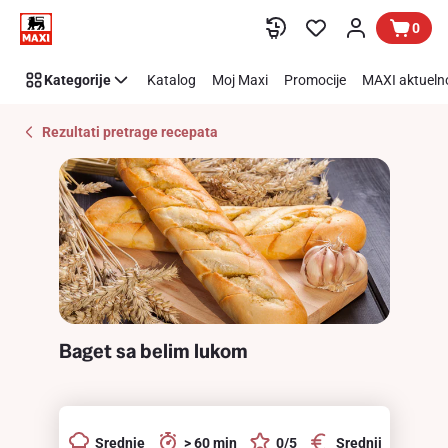
Recipe
Preskoči link
0
Details
Page
Kategorije
Katalog
Moj Maxi
Promocije
MAXI aktueln
Rezultati pretrage recepata
Baget sa belim lukom
Srednje
> 60 min
0/5
Srednji