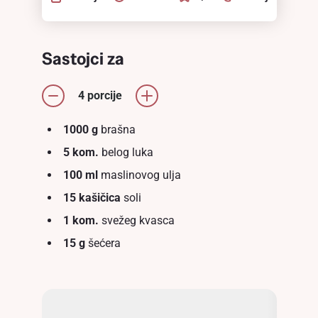
Sastojci za
4 porcije
1000 g
brašna
5 kom.
belоg luka
100 ml
maslinovog ulja
15 kašičica
soli
1 kom.
svežeg kvasca
15 g
šećera