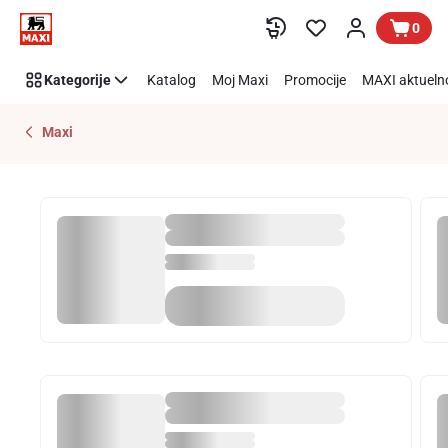
Nedeljna
Preskoči link
0
korpa
Kategorije
Katalog
Moj Maxi
Promocije
MAXI aktueln
Maxi