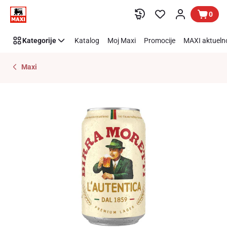
Preskoči link
0
Kategorije
Katalog
Moj Maxi
Promocije
MAXI aktueln
Maxi