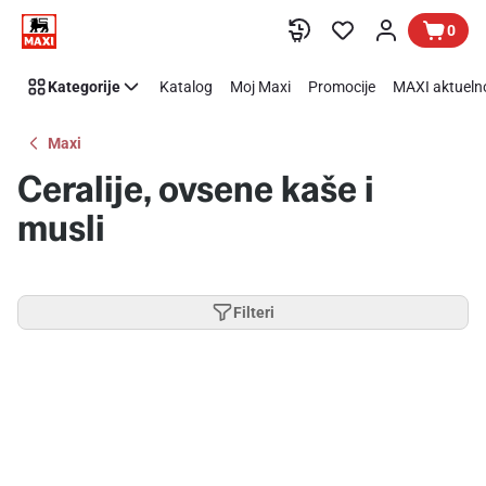
Preskoči link
0
Kategorije
Katalog
Moj Maxi
Promocije
MAXI aktueln
Maxi
Ceralije, ovsene kaše i
musli
Filteri