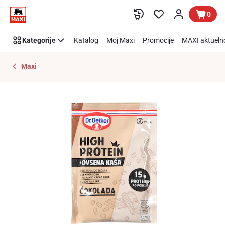
Preskoči link
0
Kategorije
Katalog
Moj Maxi
Promocije
MAXI aktueln
Maxi