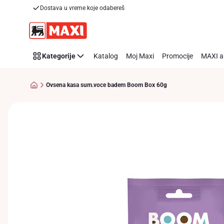
Dostava u vreme koje odabereš
Preskoči link
Kategorije
Katalog
Moj Maxi
Promocije
MAXI a
Ovsena kasa sum.voce badem Boom Box 60g