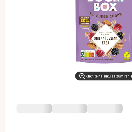
Kliknite na sliku za zumiranj