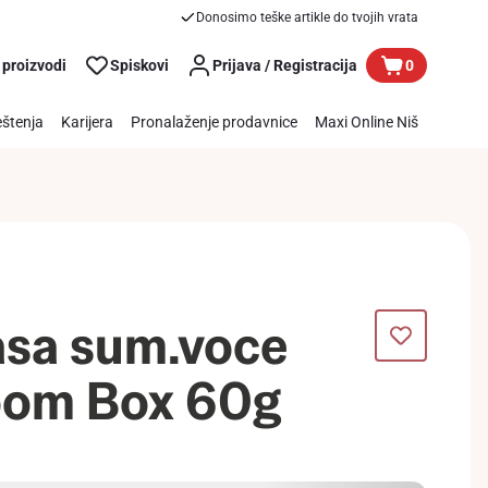
Donosimo teške artikle do tvojih vrata
 proizvodi
Spiskovi
Prijava / Registracija
0
štenja
Karijera
Pronalaženje prodavnice
Maxi Online Niš
asa sum.voce
om Box 60g