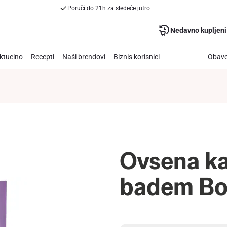
Poruči do 21h za sledeće jutro
Nedavno kupljeni
ktuelno
Recepti
Naši brendovi
Biznis korisnici
Obave
Ovsena k
badem Bo