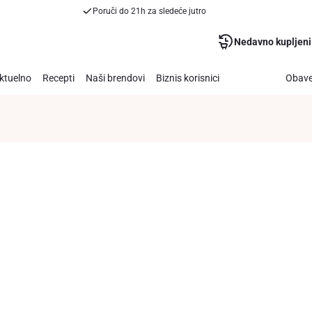
Poruči do 21h za sledeće jutro
Nedavno kupljeni
ktuelno
Recepti
Naši brendovi
Biznis korisnici
Obave