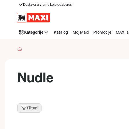
Dostava u vreme koje odabereš
Preskoči link
Kategorije
Katalog
Moj Maxi
Promocije
MAXI a
Nudle
Filteri