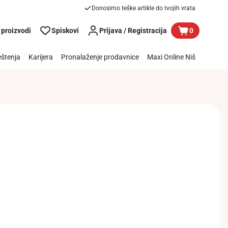
Donosimo teške artikle do tvojih vrata
 proizvodi
Spiskovi
Prijava / Registracija
0
štenja
Karijera
Pronalaženje prodavnice
Maxi Online Niš