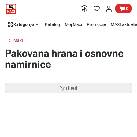
Preskoči link
0
Kategorije
Katalog
Moj Maxi
Promocije
MAXI aktueln
Maxi
Pakovana hrana i osnovne
namirnice
Filteri