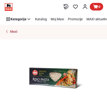
Preskoči link
0
Kategorije
Katalog
Moj Maxi
Promocije
MAXI aktueln
Maxi