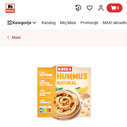
Preskoči link
0
Kategorije
Katalog
Moj Maxi
Promocije
MAXI aktueln
Maxi