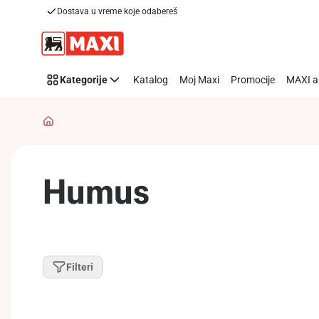
Dostava u vreme koje odabereš
Preskoči link
Kategorije
Katalog
Moj Maxi
Promocije
MAXI a
Humus
Filteri