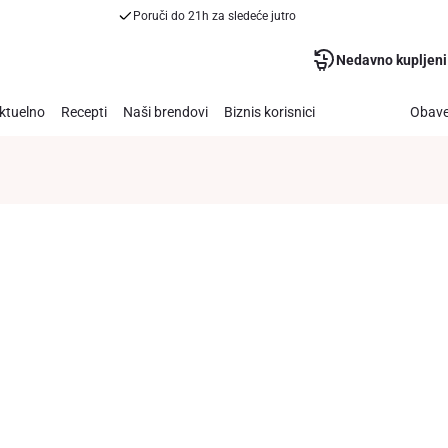
Poruči do 21h za sledeće jutro
Nedavno kupljeni
ktuelno
Recepti
Naši brendovi
Biznis korisnici
Obave