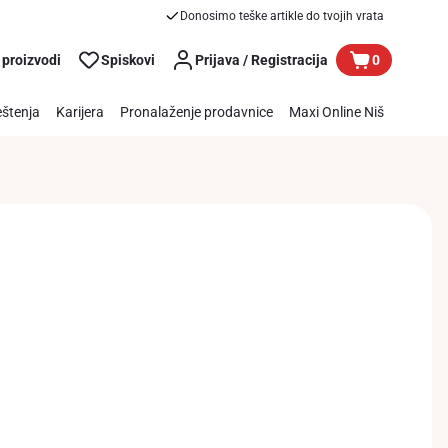
Donosimo teške artikle do tvojih vrata
 proizvodi
Spiskovi
Prijava / Registracija
0
štenja
Karijera
Pronalaženje prodavnice
Maxi Online Niš