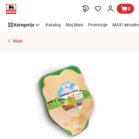
Preskoči link
0
Kategorije
Katalog
Moj Maxi
Promocije
MAXI aktueln
Maxi