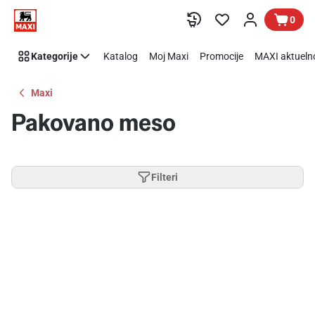
Preskoči link
0
Kategorije
Katalog
Moj Maxi
Promocije
MAXI aktueln
Maxi
Pakovano meso
Filteri