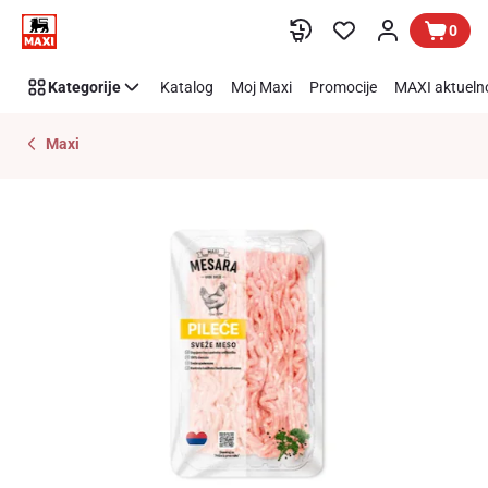
Preskoči link
0
Kategorije
Katalog
Moj Maxi
Promocije
MAXI aktueln
Maxi