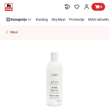
Preskoči link
0
Kategorije
Katalog
Moj Maxi
Promocije
MAXI aktueln
Maxi