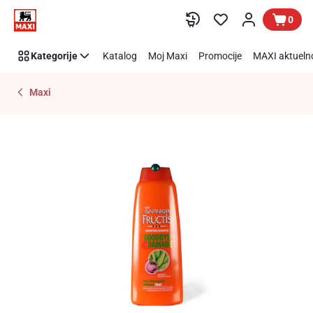
Preskoči link
0
Kategorije
Katalog
Moj Maxi
Promocije
MAXI aktueln
Maxi