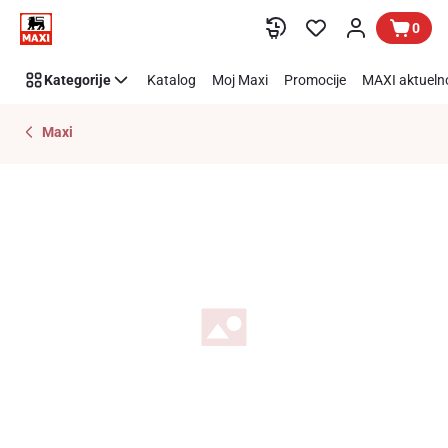
Preskoči link
0
Kategorije
Katalog
Moj Maxi
Promocije
MAXI aktueln
Maxi