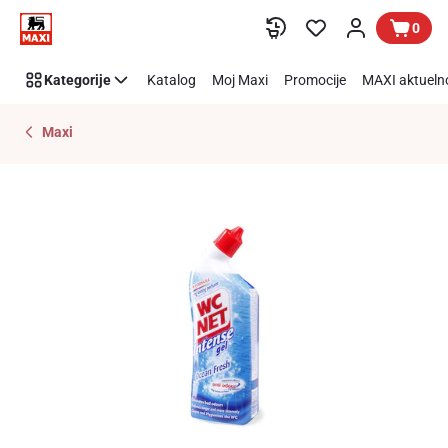
Preskoči link
0
Kategorije
Katalog
Moj Maxi
Promocije
MAXI aktueln
Maxi