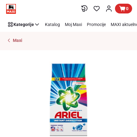
Preskoči link
0
Kategorije
Katalog
Moj Maxi
Promocije
MAXI aktueln
Maxi