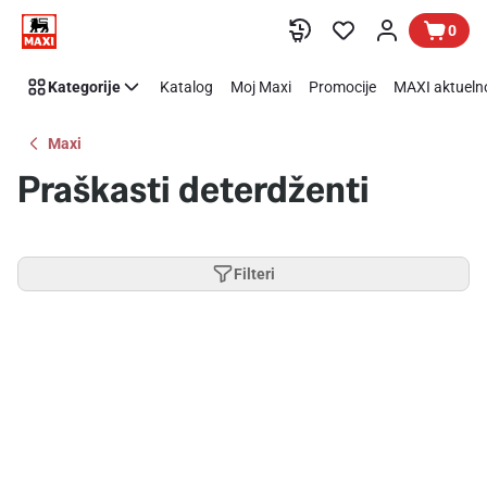
Preskoči link
0
Kategorije
Katalog
Moj Maxi
Promocije
MAXI aktueln
Maxi
Praškasti deterdženti
Filteri