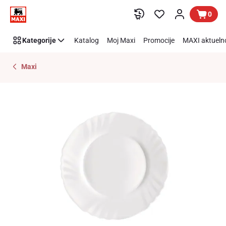
Preskoči link
0
Kategorije
Katalog
Moj Maxi
Promocije
MAXI aktueln
Maxi